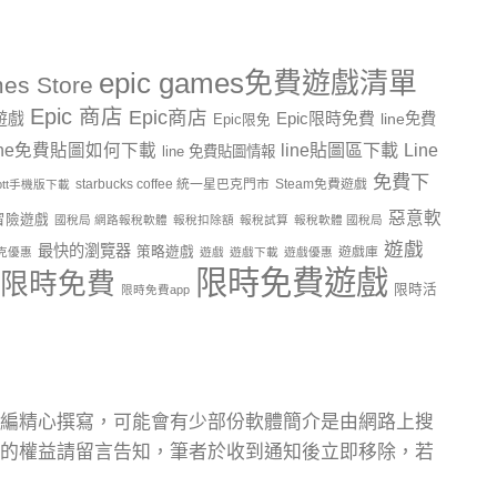
epic games免費遊戲清單
es Store
Epic 商店
Epic商店
費遊戲
Epic限時免費
line免費
Epic限免
line貼圖區下載
Line
ine免費貼圖如何下載
line 免費貼圖情報
免費下
starbucks coffee 統一星巴克門市
Steam免費遊戲
ptt手機版下載
惡意軟
冒險遊戲
國稅局 網路報稅軟體
報稅扣除額
報稅試算
報稅軟體 國稅局
遊戲
最快的瀏覽器
策略遊戲
遊戲庫
克優惠
遊戲
遊戲下載
遊戲優惠
限時免費遊戲
限時免費
限時活
限時免費app
編精心撰寫，可能會有少部份軟體簡介是由網路上搜
的權益請留言告知，筆者於收到通知後立即移除，若