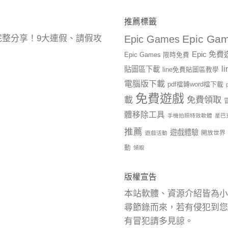
推薦標籤
Epic Gam
曆完整分享！9大連假、請假攻
Epic Games
Epic 免
Epic Games 限時免費
l
貼圖區下載
line免費貼圖區教學
電腦版下載
pdf檔轉word檔下載
免費遊戲
載
免費領取
體移除工具
手機拍照特效軟體
星巴
推薦
遊戲體驗
開放世界
遊戲活動
動
領取
版權宣告
本站軟體、資源介紹皆為小
尋節錄而來，若有侵犯到您
有冒犯請多見諒。