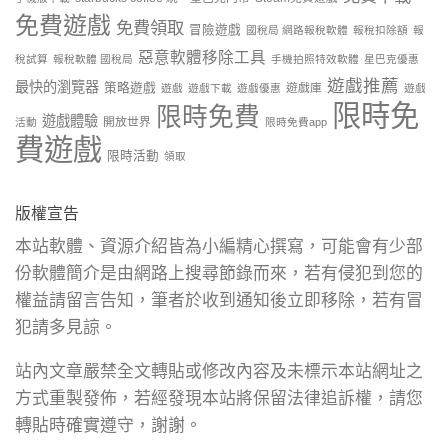
免費遊戲
免費領取
冒險遊戲
國稅局 網路報稅軟體
報稅扣除額
報
惡意軟體移除工具
稅試算
報稅軟體 國稅局
手機拍照特效軟體
星巴克優惠
遊戲推薦
最快的瀏覽器
策略遊戲
遊戲庫
遊戲
遊戲下載
遊戲優惠
遊戲
限時免
限時免費
遊戲體驗
開放世界
活動
限時免費app
費遊戲
限時活動
領取
版權宣告
本站軟體、資源介紹皆為小編精心撰寫，可能會有少部
份軟體簡介是由網路上搜尋節錄而來，若有侵犯到您的
權益請留言告知，筆者於收到通知後立即移除，若有冒
犯請多見諒。
站內文章嚴禁全文轉貼或修改內容及未標示本站網址之
方式重製發佈，若經發現本站將保留法律追訴權，請您
轉貼時確實遵守，謝謝。