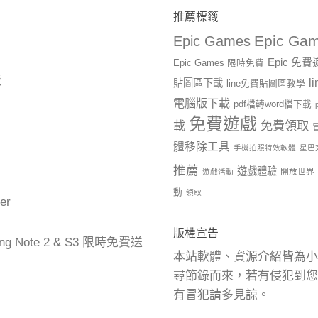
推薦標籤
Epic Gam
Epic Games
Epic 免
Epic Games 限時免費
版
l
貼圖區下載
line免費貼圖區教學
電腦版下載
pdf檔轉word檔下載
免費遊戲
載
免費領取
體移除工具
手機拍照特效軟體
星巴
推薦
遊戲體驗
開放世界
遊戲活動
動
領取
er
版權宣告
ng Note 2 & S3 限時免費送
本站軟體、資源介紹皆為小
尋節錄而來，若有侵犯到您
有冒犯請多見諒。