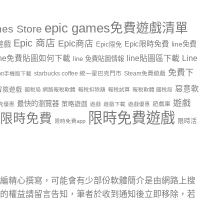
epic games免費遊戲清單
es Store
Epic 商店
Epic商店
費遊戲
Epic限時免費
line免費
Epic限免
line貼圖區下載
Line
ine免費貼圖如何下載
line 免費貼圖情報
免費下
starbucks coffee 統一星巴克門市
Steam免費遊戲
ptt手機版下載
惡意軟
冒險遊戲
國稅局 網路報稅軟體
報稅扣除額
報稅試算
報稅軟體 國稅局
遊戲
最快的瀏覽器
策略遊戲
遊戲庫
克優惠
遊戲
遊戲下載
遊戲優惠
限時免費遊戲
限時免費
限時活
限時免費app
編精心撰寫，可能會有少部份軟體簡介是由網路上搜
的權益請留言告知，筆者於收到通知後立即移除，若