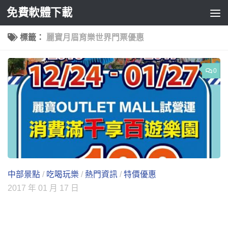
免費軟體下載
Skip to content
標籤：
麗寶月眉育樂世界門票優惠
0
中部景點
/
吃喝玩樂
/
熱門資訊
/
特價優惠
2017 年 01 月 17 日