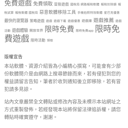
免費遊戲
免費領取
冒險遊戲
國稅局 網路報稅軟體
報稅扣除額
報
惡意軟體移除工具
稅試算
報稅軟體 國稅局
手機拍照特效軟體
星巴克優惠
遊戲推薦
最快的瀏覽器
策略遊戲
遊戲庫
遊戲
遊戲下載
遊戲優惠
遊戲
限時免
限時免費
遊戲體驗
開放世界
活動
限時免費app
費遊戲
限時活動
領取
版權宣告
本站軟體、資源介紹皆為小編精心撰寫，可能會有少部
份軟體簡介是由網路上搜尋節錄而來，若有侵犯到您的
權益請留言告知，筆者於收到通知後立即移除，若有冒
犯請多見諒。
站內文章嚴禁全文轉貼或修改內容及未標示本站網址之
方式重製發佈，若經發現本站將保留法律追訴權，請您
轉貼時確實遵守，謝謝。