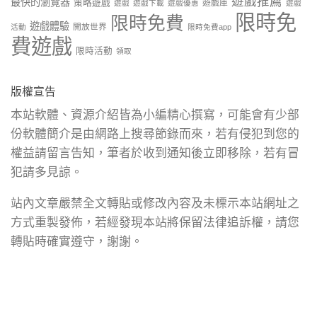
遊戲推薦
最快的瀏覽器
策略遊戲
遊戲庫
遊戲
遊戲下載
遊戲優惠
遊戲
限時免
限時免費
遊戲體驗
開放世界
活動
限時免費app
費遊戲
限時活動
領取
版權宣告
本站軟體、資源介紹皆為小編精心撰寫，可能會有少部
份軟體簡介是由網路上搜尋節錄而來，若有侵犯到您的
權益請留言告知，筆者於收到通知後立即移除，若有冒
犯請多見諒。
站內文章嚴禁全文轉貼或修改內容及未標示本站網址之
方式重製發佈，若經發現本站將保留法律追訴權，請您
轉貼時確實遵守，謝謝。