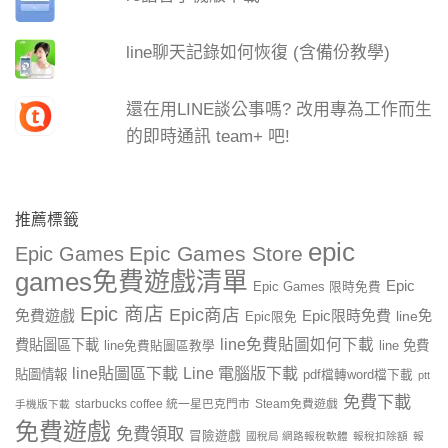
line聊天記錄如何恢復 (含備份教學)
還在用LINE談公事嗎? 改用專為工作而生
的即時通訊 team+ 吧!
推薦標籤
epic
Epic Games Store
Epic Games
games免費遊戲清單
Epic
Epic Games 限時免費
Epic 商店
Epic商店
免費遊戲
Epic限時免費
line免
Epic限免
line免費貼圖如何下載
費貼圖區下載
line 免費
line免費貼圖區教學
line貼圖區下載
Line 電腦版下載
貼圖情報
pdf檔轉word檔下載
ptt
免費下載
starbucks coffee 統一星巴克門市
Steam免費遊戲
手機版下載
免費遊戲
免費領取
冒險遊戲
國稅局 網路報稅軟體
報稅扣除額
報