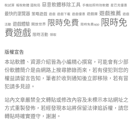
惡意軟體移除工具
稅試算
報稅軟體 國稅局
手機拍照特效軟體
星巴克優惠
遊戲推薦
最快的瀏覽器
策略遊戲
遊戲庫
遊戲
遊戲下載
遊戲優惠
遊戲
限時免
限時免費
遊戲體驗
開放世界
活動
限時免費app
費遊戲
限時活動
領取
版權宣告
本站軟體、資源介紹皆為小編精心撰寫，可能會有少部
份軟體簡介是由網路上搜尋節錄而來，若有侵犯到您的
權益請留言告知，筆者於收到通知後立即移除，若有冒
犯請多見諒。
站內文章嚴禁全文轉貼或修改內容及未標示本站網址之
方式重製發佈，若經發現本站將保留法律追訴權，請您
轉貼時確實遵守，謝謝。