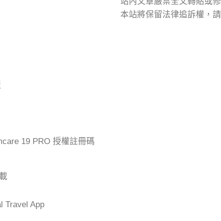
站內文章嚴禁全文轉貼或修
本站將保留法律追訴權，請
版
mcare 19 PRO 授權註冊碼
下載
Travel App