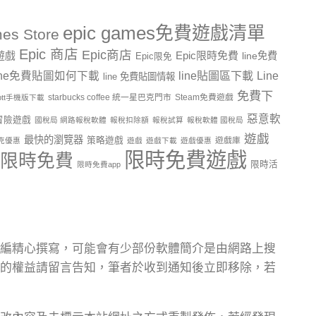
epic games免費遊戲清單
es Store
Epic 商店
Epic商店
費遊戲
Epic限時免費
line免費
Epic限免
line貼圖區下載
Line
ine免費貼圖如何下載
line 免費貼圖情報
免費下
starbucks coffee 統一星巴克門市
Steam免費遊戲
ptt手機版下載
惡意軟
冒險遊戲
國稅局 網路報稅軟體
報稅扣除額
報稅試算
報稅軟體 國稅局
遊戲
最快的瀏覽器
策略遊戲
遊戲庫
克優惠
遊戲
遊戲下載
遊戲優惠
限時免費遊戲
限時免費
限時活
限時免費app
編精心撰寫，可能會有少部份軟體簡介是由網路上搜
的權益請留言告知，筆者於收到通知後立即移除，若