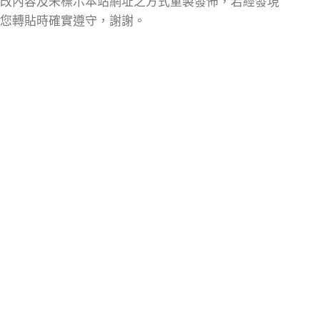
改內容及未標示本站網址之方式重製發佈，若經發現
您轉貼時確實遵守，謝謝。