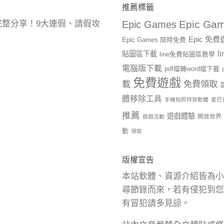
推薦標籤
Epic Gam
曆完整分享！9大連假、請假攻
Epic Games
Epic 免
Epic Games 限時免費
l
貼圖區下載
line免費貼圖區教學
電腦版下載
pdf檔轉word檔下載
免費遊戲
載
免費領取
體移除工具
手機拍照特效軟體
星巴
推薦
遊戲體驗
開放世界
遊戲活動
動
領取
版權宣告
本站軟體、資源介紹皆為小
尋節錄而來，若有侵犯到您
有冒犯請多見諒。