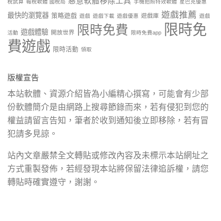
惡意軟體移除工具
稅試算
報稅軟體 國稅局
手機拍照特效軟體
星巴克優惠
遊戲推薦
最快的瀏覽器
策略遊戲
遊戲庫
遊戲
遊戲下載
遊戲優惠
遊戲
限時免
限時免費
遊戲體驗
開放世界
活動
限時免費app
費遊戲
限時活動
領取
版權宣告
本站軟體、資源介紹皆為小編精心撰寫，可能會有少部
份軟體簡介是由網路上搜尋節錄而來，若有侵犯到您的
權益請留言告知，筆者於收到通知後立即移除，若有冒
犯請多見諒。
站內文章嚴禁全文轉貼或修改內容及未標示本站網址之
方式重製發佈，若經發現本站將保留法律追訴權，請您
轉貼時確實遵守，謝謝。