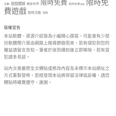
限時免
限時免費
遊戲體驗
開放世界
活動
限時免費app
費遊戲
限時活動
領取
版權宣告
本站軟體、資源介紹皆為小編精心撰寫，可能會有少部
份軟體簡介是由網路上搜尋節錄而來，若有侵犯到您的
權益請留言告知，筆者於收到通知後立即移除，若有冒
犯請多見諒。
站內文章嚴禁全文轉貼或修改內容及未標示本站網址之
方式重製發佈，若經發現本站將保留法律追訴權，請您
轉貼時確實遵守，謝謝。