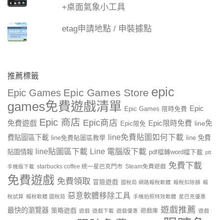
+桌面氣象小工具
etag申請地點 / 申裝據點
推薦標籤
epic
Epic Games Store
Epic Games
games免費遊戲清單
Epic
Epic Games 限時免費
Epic 商店
Epic商店
免費遊戲
Epic限時免費
line免
Epic限免
line免費貼圖如何下載
費貼圖區下載
line 免費
line免費貼圖區教學
line貼圖區下載
Line 電腦版下載
貼圖情報
pdf檔轉word檔下載
ptt
免費下載
starbucks coffee 統一星巴克門市
Steam免費遊戲
手機版下載
免費遊戲
免費領取
冒險遊戲
國稅局 網路報稅軟體
報稅扣除額
報
惡意軟體移除工具
稅試算
報稅軟體 國稅局
手機拍照特效軟體
星巴克優惠
遊戲推薦
最快的瀏覽器
策略遊戲
遊戲庫
遊戲
遊戲下載
遊戲優惠
遊戲