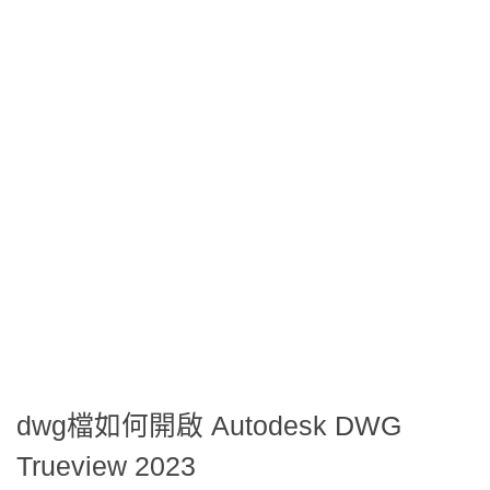
dwg檔如何開啟 Autodesk DWG
Trueview 2023