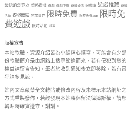
遊戲推薦
最快的瀏覽器
策略遊戲
遊戲庫
遊戲
遊戲下載
遊戲優惠
遊戲
限時免
限時免費
遊戲體驗
開放世界
活動
限時免費app
費遊戲
限時活動
領取
版權宣告
本站軟體、資源介紹皆為小編精心撰寫，可能會有少部
份軟體簡介是由網路上搜尋節錄而來，若有侵犯到您的
權益請留言告知，筆者於收到通知後立即移除，若有冒
犯請多見諒。
站內文章嚴禁全文轉貼或修改內容及未標示本站網址之
方式重製發佈，若經發現本站將保留法律追訴權，請您
轉貼時確實遵守，謝謝。