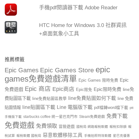
手機pdf閱讀器下載 Adobe Reader
HTC Home for Windows 3.0 社群資訊
+桌面氣象小工具
推薦標籤
epic
Epic Games Store
Epic Games
games免費遊戲清單
Epic
Epic Games 限時免費
Epic 商店
Epic商店
免費遊戲
Epic限時免費
line免
Epic限免
line免費貼圖如何下載
費貼圖區下載
line 免費
line免費貼圖區教學
line貼圖區下載
Line 電腦版下載
貼圖情報
pdf檔轉word檔下載
ptt
免費下載
starbucks coffee 統一星巴克門市
Steam免費遊戲
手機版下載
免費遊戲
免費領取
冒險遊戲
國稅局 網路報稅軟體
報稅扣除額
報
惡意軟體移除工具
稅試算
報稅軟體 國稅局
手機拍照特效軟體
星巴克優惠