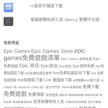
rc語音手機版下載
電腦硬體檢測工具 Speccy 繁體中文版
推薦標籤
epic
Epic Games Store
Epic Games
games免費遊戲清單
Epic
Epic Games 限時免費
Epic 商店
Epic商店
免費遊戲
Epic限時免費
line免
Epic限免
line免費貼圖如何下載
費貼圖區下載
line 免費
line免費貼圖區教學
line貼圖區下載
Line 電腦版下載
貼圖情報
pdf檔轉word檔下載
ptt
免費下載
starbucks coffee 統一星巴克門市
Steam免費遊戲
手機版下載
免費遊戲
免費領取
冒險遊戲
國稅局 網路報稅軟體
報稅扣除額
報
惡意軟體移除工具
稅試算
報稅軟體 國稅局
手機拍照特效軟體
星巴克優惠