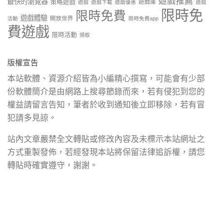
遊戲推薦
最快的瀏覽器
策略遊戲
遊戲庫
遊戲
遊戲下載
遊戲優惠
遊戲
限時免
限時免費
遊戲體驗
開放世界
活動
限時免費app
費遊戲
限時活動
領取
版權宣告
本站軟體、資源介紹皆為小編精心撰寫，可能會有少部
份軟體簡介是由網路上搜尋節錄而來，若有侵犯到您的
權益請留言告知，筆者於收到通知後立即移除，若有冒
犯請多見諒。
站內文章嚴禁全文轉貼或修改內容及未標示本站網址之
方式重製發佈，若經發現本站將保留法律追訴權，請您
轉貼時確實遵守，謝謝。