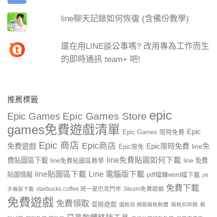
line聊天記錄如何恢復 (含備份教學)
還在用LINE談公事嗎? 改用專為工作而生
的即時通訊 team+ 吧!
推薦標籤
epic
Epic Games Store
Epic Games
games免費遊戲清單
Epic
Epic Games 限時免費
Epic 商店
Epic商店
免費遊戲
Epic限時免費
line免
Epic限免
line免費貼圖如何下載
費貼圖區下載
line 免費
line免費貼圖區教學
line貼圖區下載
Line 電腦版下載
貼圖情報
pdf檔轉word檔下載
ptt
免費下載
starbucks coffee 統一星巴克門市
Steam免費遊戲
手機版下載
免費遊戲
免費領取
冒險遊戲
國稅局 網路報稅軟體
報稅扣除額
報