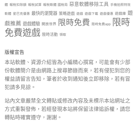
惡意軟體移除工具
體
報稅扣除額
報稅試算
報稅軟體 國稅局
手機拍照特效
遊
最快的瀏覽器
策略遊戲
遊戲庫
軟體
星巴克優惠
遊戲
遊戲下載
遊戲優惠
限時
限時免費
戲推薦
遊戲體驗
開放世界
限時免費app
免費遊戲
限時活動
領取
版權宣告
本站軟體、資源介紹皆為小編精心撰寫，可能會有少部
份軟體簡介是由網路上搜尋節錄而來，若有侵犯到您的
權益請留言告知，筆者於收到通知後立即移除，若有冒
犯請多見諒。
站內文章嚴禁全文轉貼或修改內容及未標示本站網址之
方式重製發佈，若經發現本站將保留法律追訴權，請您
轉貼時確實遵守，謝謝。