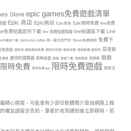
epic games免費遊戲清單
es Store
Epic 商店
Epic商店
費遊戲
Epic限時免費
line免費
Epic限免
line貼圖區下載
Line
ine免費貼圖如何下載
line 免費貼圖情報
免費下
starbucks coffee 統一星巴克門市
Steam免費遊戲
ptt手機版下載
惡意軟
冒險遊戲
國稅局 網路報稅軟體
報稅扣除額
報稅試算
報稅軟體 國稅局
遊戲
最快的瀏覽器
策略遊戲
遊戲庫
克優惠
遊戲
遊戲下載
遊戲優惠
限時免費遊戲
限時免費
限時活
限時免費app
編精心撰寫，可能會有少部份軟體簡介是由網路上搜
的權益請留言告知，筆者於收到通知後立即移除，若