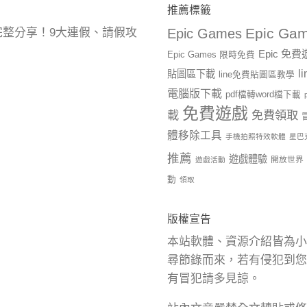
推薦標籤
Epic Gam
曆完整分享！9大連假、請假攻
Epic Games
Epic 免
Epic Games 限時免費
l
貼圖區下載
line免費貼圖區教學
電腦版下載
pdf檔轉word檔下載
免費遊戲
載
免費領取
體移除工具
手機拍照特效軟體
星巴
推薦
遊戲體驗
開放世界
遊戲活動
動
領取
版權宣告
本站軟體、資源介紹皆為小
尋節錄而來，若有侵犯到您
有冒犯請多見諒。