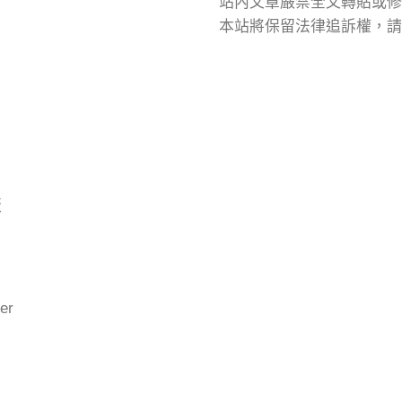
站內文章嚴禁全文轉貼或修
本站將保留法律追訴權，請
版
er