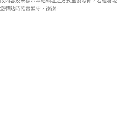
改內容及未標示本站網址之方式重製發佈，若經發現
您轉貼時確實遵守，謝謝。