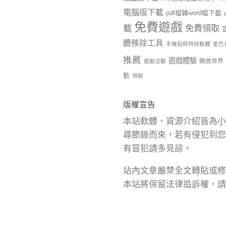
電腦版下載
pdf檔轉word檔下載
免費遊戲
載
免費領取
體移除工具
手機拍照特效軟體
星巴
推薦
遊戲體驗
開放世界
遊戲活動
動
領取
版權宣告
本站軟體、資源介紹皆為小
尋節錄而來，若有侵犯到您
有冒犯請多見諒。
站內文章嚴禁全文轉貼或修
本站將保留法律追訴權，請