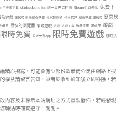
免費下
starbucks coffee 統一星巴克門市
Steam免費遊戲
ptt手機版下載
惡意軟
冒險遊戲
國稅局 網路報稅軟體
報稅扣除額
報稅試算
報稅軟體 國稅局
遊戲
最快的瀏覽器
策略遊戲
遊戲庫
克優惠
遊戲
遊戲下載
遊戲優惠
限時免費遊戲
限時免費
限時活
限時免費app
編精心撰寫，可能會有少部份軟體簡介是由網路上搜
的權益請留言告知，筆者於收到通知後立即移除，若
改內容及未標示本站網址之方式重製發佈，若經發現
您轉貼時確實遵守，謝謝。