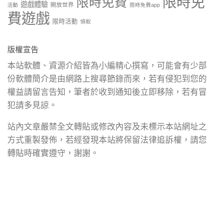
限時免
限時免費
遊戲體驗
開放世界
活動
限時免費app
費遊戲
限時活動
領取
版權宣告
本站軟體、資源介紹皆為小編精心撰寫，可能會有少部
份軟體簡介是由網路上搜尋節錄而來，若有侵犯到您的
權益請留言告知，筆者於收到通知後立即移除，若有冒
犯請多見諒。
站內文章嚴禁全文轉貼或修改內容及未標示本站網址之
方式重製發佈，若經發現本站將保留法律追訴權，請您
轉貼時確實遵守，謝謝。