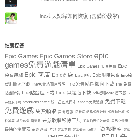
line聊天記錄如何恢復 (含備份教學)
推薦標籤
epic
Epic Games Store
Epic Games
games免費遊戲清單
Epic
Epic Games 限時免費
Epic 商店
Epic商店
免費遊戲
Epic限時免費
line免
Epic限免
line免費貼圖如何下載
費貼圖區下載
line 免費
line免費貼圖區教學
line貼圖區下載
Line 電腦版下載
貼圖情報
pdf檔轉word檔下載
ptt
免費下載
starbucks coffee 統一星巴克門市
Steam免費遊戲
手機版下載
免費遊戲
免費領取
冒險遊戲
國稅局 網路報稅軟體
報稅扣除額
報
惡意軟體移除工具
稅試算
報稅軟體 國稅局
手機拍照特效軟體
星巴克優惠
遊戲推薦
最快的瀏覽器
策略遊戲
遊戲庫
遊戲
遊戲下載
遊戲優惠
遊戲