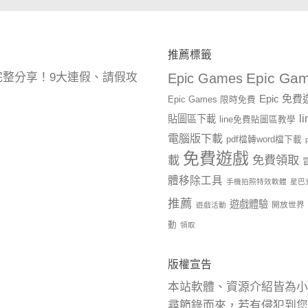
推薦標籤
Epic Gam
曆完整分享！9大連假、請假攻
Epic Games
Epic 免
Epic Games 限時免費
l
貼圖區下載
line免費貼圖區教學
電腦版下載
pdf檔轉word檔下載
免費遊戲
載
免費領取
體移除工具
手機拍照特效軟體
星巴
推薦
遊戲體驗
開放世界
遊戲活動
動
領取
版權宣告
本站軟體、資源介紹皆為小
尋節錄而來，若有侵犯到您