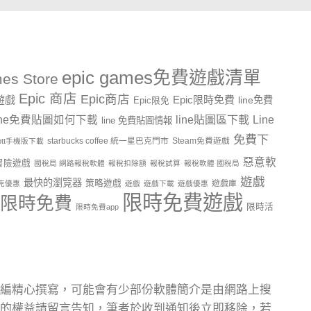
epic games免費遊戲清單
es Store
Epic 商店
Epic商店
費遊戲
Epic限時免費
line免費
Epic限免
line貼圖區下載
Line
ine免費貼圖如何下載
line 免費貼圖情報
免費下
starbucks coffee 統一星巴克門市
Steam免費遊戲
ptt手機版下載
惡意軟
冒險遊戲
國稅局 網路報稅軟體
報稅扣除額
報稅試算
報稅軟體 國稅局
遊戲
最快的瀏覽器
策略遊戲
遊戲庫
克優惠
遊戲
遊戲下載
遊戲優惠
限時免費遊戲
限時免費
限時活
限時免費app
編精心撰寫，可能會有少部份軟體簡介是由網路上搜
的權益請留言告知，筆者於收到通知後立即移除，若