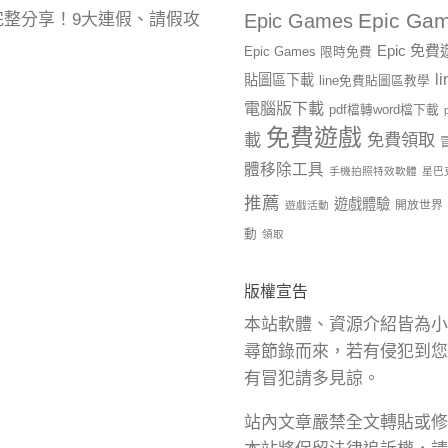
Epic Gam
曆完整分享！9大連假、請假攻
Epic Games
Epic 免
Epic Games 限時免費
l
貼圖區下載
line免費貼圖區教學
電腦版下載
pdf檔轉word檔下載
免費遊戲
載
免費領取
體移除工具
手機拍照特效軟體
星巴
推薦
遊戲體驗
開放世界
遊戲活動
動
領取
版權宣告
本站軟體、資源介紹皆為小
尋節錄而來，若有侵犯到您
有冒犯請多見諒。
站內文章嚴禁全文轉貼或修