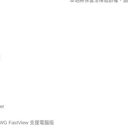
本站將保留法律追訴權，請
版
er
G FastView 支援電腦版