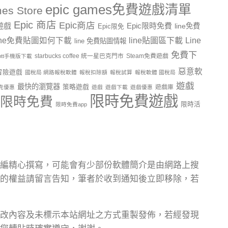
epic games免費遊戲清單
es Store
Epic 商店
Epic商店
費遊戲
Epic限時免費
line免費
Epic限免
line貼圖區下載
Line
ine免費貼圖如何下載
line 免費貼圖情報
免費下
starbucks coffee 統一星巴克門市
Steam免費遊戲
ptt手機版下載
惡意軟
冒險遊戲
國稅局 網路報稅軟體
報稅扣除額
報稅試算
報稅軟體 國稅局
遊戲
最快的瀏覽器
策略遊戲
遊戲庫
克優惠
遊戲
遊戲下載
遊戲優惠
限時免費遊戲
限時免費
限時活
限時免費app
編精心撰寫，可能會有少部份軟體簡介是由網路上搜
的權益請留言告知，筆者於收到通知後立即移除，若
改內容及未標示本站網址之方式重製發佈，若經發現