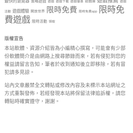
遊戲推薦
最快的瀏覽器
策略遊戲
遊戲庫
遊戲
遊戲下載
遊戲優惠
遊戲
限時免
限時免費
遊戲體驗
開放世界
活動
限時免費app
費遊戲
限時活動
領取
版權宣告
本站軟體、資源介紹皆為小編精心撰寫，可能會有少部
份軟體簡介是由網路上搜尋節錄而來，若有侵犯到您的
權益請留言告知，筆者於收到通知後立即移除，若有冒
犯請多見諒。
站內文章嚴禁全文轉貼或修改內容及未標示本站網址之
方式重製發佈，若經發現本站將保留法律追訴權，請您
轉貼時確實遵守，謝謝。