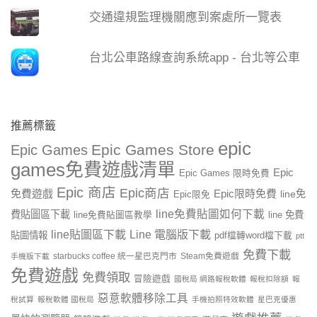
交通違規監理機關應到案處所一覽表
台北公車路線查詢系統app - 台北等公車
推薦標籤
epic
Epic Games Store
Epic Games
games免費遊戲清單
Epic
Epic Games 限時免費
Epic 商店
Epic商店
免費遊戲
Epic限時免費
line免
Epic限免
line免費貼圖如何下載
費貼圖區下載
line 免費
line免費貼圖區教學
line貼圖區下載
Line 電腦版下載
貼圖情報
pdf檔轉word檔下載
ptt
免費下載
starbucks coffee 統一星巴克門市
Steam免費遊戲
手機版下載
免費遊戲
免費領取
冒險遊戲
國稅局 網路報稅軟體
報稅扣除額
報
惡意軟體移除工具
稅試算
報稅軟體 國稅局
手機拍照特效軟體
星巴克優惠