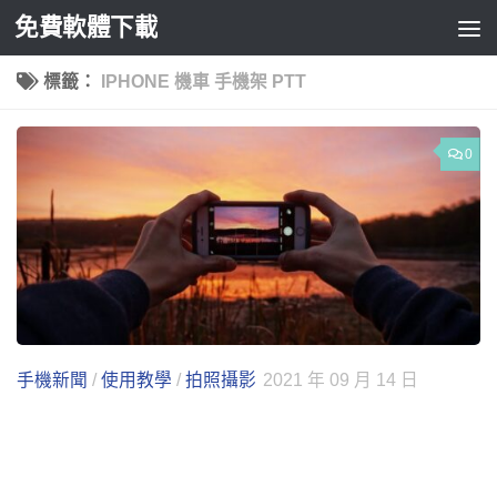
免費軟體下載
Skip to content
標籤：
IPHONE 機車 手機架 PTT
0
手機新聞
/
使用教學
/
拍照攝影
2021 年 09 月 14 日