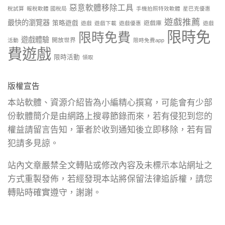
惡意軟體移除工具
稅試算
報稅軟體 國稅局
手機拍照特效軟體
星巴克優惠
遊戲推薦
最快的瀏覽器
策略遊戲
遊戲庫
遊戲
遊戲下載
遊戲優惠
遊戲
限時免
限時免費
遊戲體驗
開放世界
活動
限時免費app
費遊戲
限時活動
領取
版權宣告
本站軟體、資源介紹皆為小編精心撰寫，可能會有少部
份軟體簡介是由網路上搜尋節錄而來，若有侵犯到您的
權益請留言告知，筆者於收到通知後立即移除，若有冒
犯請多見諒。
站內文章嚴禁全文轉貼或修改內容及未標示本站網址之
方式重製發佈，若經發現本站將保留法律追訴權，請您
轉貼時確實遵守，謝謝。