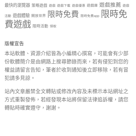
遊戲推薦
最快的瀏覽器
策略遊戲
遊戲庫
遊戲
遊戲下載
遊戲優惠
遊戲
限時免
限時免費
遊戲體驗
開放世界
活動
限時免費app
費遊戲
限時活動
領取
版權宣告
本站軟體、資源介紹皆為小編精心撰寫，可能會有少部
份軟體簡介是由網路上搜尋節錄而來，若有侵犯到您的
權益請留言告知，筆者於收到通知後立即移除，若有冒
犯請多見諒。
站內文章嚴禁全文轉貼或修改內容及未標示本站網址之
方式重製發佈，若經發現本站將保留法律追訴權，請您
轉貼時確實遵守，謝謝。