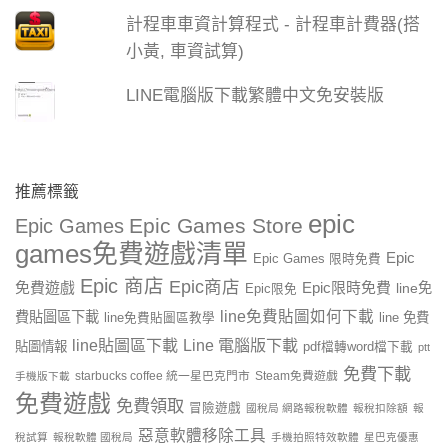
計程車車資計算程式 - 計程車計費器(搭
小黃, 車資試算)
LINE電腦版下載繁體中文免安裝版
推薦標籤
epic
Epic Games Store
Epic Games
games免費遊戲清單
Epic
Epic Games 限時免費
Epic 商店
Epic商店
免費遊戲
Epic限時免費
line免
Epic限免
line免費貼圖如何下載
費貼圖區下載
line 免費
line免費貼圖區教學
line貼圖區下載
Line 電腦版下載
貼圖情報
pdf檔轉word檔下載
ptt
免費下載
starbucks coffee 統一星巴克門市
Steam免費遊戲
手機版下載
免費遊戲
免費領取
冒險遊戲
國稅局 網路報稅軟體
報稅扣除額
報
惡意軟體移除工具
稅試算
報稅軟體 國稅局
手機拍照特效軟體
星巴克優惠