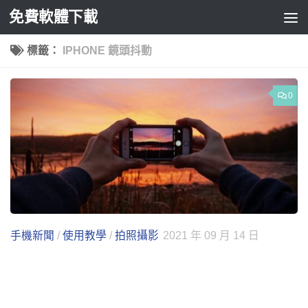
免費軟體下載
Skip to content
標籤：
IPHONE 鏡頭抖動
0
手機新聞
/
使用教學
/
拍照攝影
2021 年 09 月 14 日