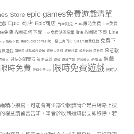
epic games免費遊戲清單
es Store
Epic 商店
Epic商店
費遊戲
Epic限時免費
line免費
Epic限免
line貼圖區下載
Line
ine免費貼圖如何下載
line 免費貼圖情報
免費下
starbucks coffee 統一星巴克門市
Steam免費遊戲
ptt手機版下載
惡意軟
冒險遊戲
國稅局 網路報稅軟體
報稅扣除額
報稅試算
報稅軟體 國稅局
遊戲
最快的瀏覽器
策略遊戲
遊戲庫
克優惠
遊戲
遊戲下載
遊戲優惠
限時免費遊戲
限時免費
限時活
限時免費app
編精心撰寫，可能會有少部份軟體簡介是由網路上搜
的權益請留言告知，筆者於收到通知後立即移除，若