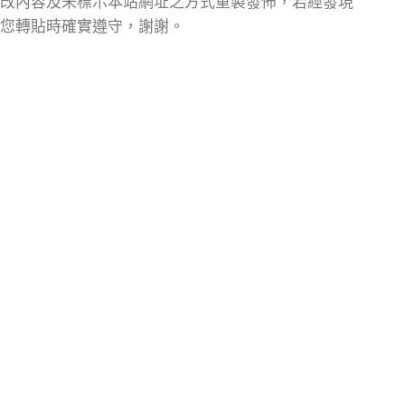
改內容及未標示本站網址之方式重製發佈，若經發現
您轉貼時確實遵守，謝謝。