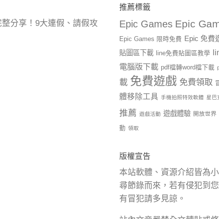
推薦標籤
Epic Gam
曆完整分享！9大連假、請假攻
Epic Games
Epic 免
Epic Games 限時免費
l
貼圖區下載
line免費貼圖區教學
電腦版下載
pdf檔轉word檔下載
免費遊戲
載
免費領取
體移除工具
手機拍照特效軟體
星巴
推薦
遊戲體驗
開放世界
遊戲活動
動
領取
版權宣告
本站軟體、資源介紹皆為小
尋節錄而來，若有侵犯到您
有冒犯請多見諒。