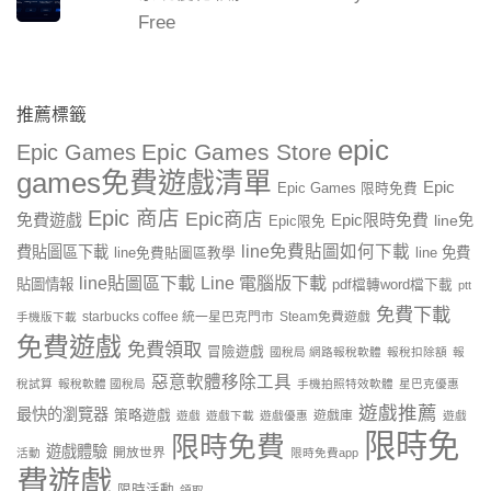
Free
推薦標籤
epic
Epic Games Store
Epic Games
games免費遊戲清單
Epic
Epic Games 限時免費
Epic 商店
Epic商店
免費遊戲
Epic限時免費
line免
Epic限免
line免費貼圖如何下載
費貼圖區下載
line 免費
line免費貼圖區教學
line貼圖區下載
Line 電腦版下載
貼圖情報
pdf檔轉word檔下載
ptt
免費下載
starbucks coffee 統一星巴克門市
Steam免費遊戲
手機版下載
免費遊戲
免費領取
冒險遊戲
國稅局 網路報稅軟體
報稅扣除額
報
惡意軟體移除工具
稅試算
報稅軟體 國稅局
手機拍照特效軟體
星巴克優惠
遊戲推薦
最快的瀏覽器
策略遊戲
遊戲庫
遊戲
遊戲下載
遊戲優惠
遊戲
限時免
限時免費
遊戲體驗
開放世界
活動
限時免費app
費遊戲
限時活動
領取