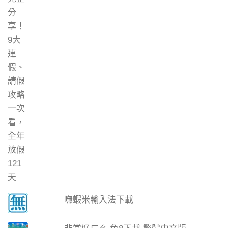
嘸蝦米輸入法下載