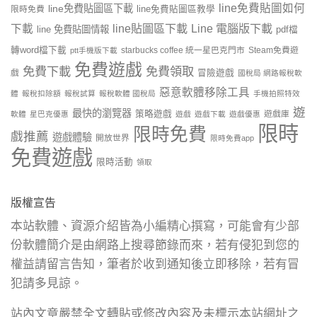
line免費貼圖如何
line免費貼圖區下載
限時免費
line免費貼圖區教學
line貼圖區下載
Line 電腦版下載
下載
line 免費貼圖情報
pdf檔
轉word檔下載
starbucks coffee 統一星巴克門市
Steam免費遊
ptt手機版下載
免費遊戲
免費下載
免費領取
戲
冒險遊戲
國稅局 網路報稅軟
惡意軟體移除工具
體
報稅扣除額
報稅試算
報稅軟體 國稅局
手機拍照特效
遊
最快的瀏覽器
策略遊戲
遊戲庫
軟體
星巴克優惠
遊戲
遊戲下載
遊戲優惠
限時
限時免費
戲推薦
遊戲體驗
開放世界
限時免費app
免費遊戲
限時活動
領取
版權宣告
本站軟體、資源介紹皆為小編精心撰寫，可能會有少部
份軟體簡介是由網路上搜尋節錄而來，若有侵犯到您的
權益請留言告知，筆者於收到通知後立即移除，若有冒
犯請多見諒。
站內文章嚴禁全文轉貼或修改內容及未標示本站網址之