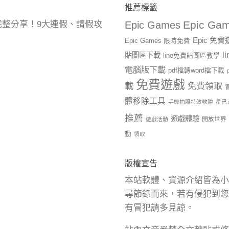
推薦標籤
Epic Gam
曆完整分享！9大連假、請假攻
Epic Games
Epic 免
Epic Games 限時免費
l
貼圖區下載
line免費貼圖區教學
電腦版下載
pdf檔轉word檔下載
免費遊戲
載
免費領取
體移除工具
手機拍照特效軟體
星巴
推薦
遊戲體驗
開放世界
遊戲活動
動
領取
版權宣告
本站軟體、資源介紹皆為小
尋節錄而來，若有侵犯到您
有冒犯請多見諒。