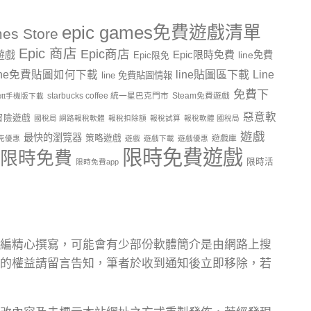
epic games免費遊戲清單
es Store
Epic 商店
Epic商店
費遊戲
Epic限時免費
line免費
Epic限免
line貼圖區下載
Line
ine免費貼圖如何下載
line 免費貼圖情報
免費下
starbucks coffee 統一星巴克門市
Steam免費遊戲
ptt手機版下載
惡意軟
冒險遊戲
國稅局 網路報稅軟體
報稅扣除額
報稅試算
報稅軟體 國稅局
遊戲
最快的瀏覽器
策略遊戲
遊戲庫
克優惠
遊戲
遊戲下載
遊戲優惠
限時免費遊戲
限時免費
限時活
限時免費app
編精心撰寫，可能會有少部份軟體簡介是由網路上搜
的權益請留言告知，筆者於收到通知後立即移除，若