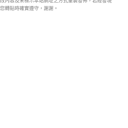
改內容及未標示本站網址之方式重製發佈，若經發現
您轉貼時確實遵守，謝謝。