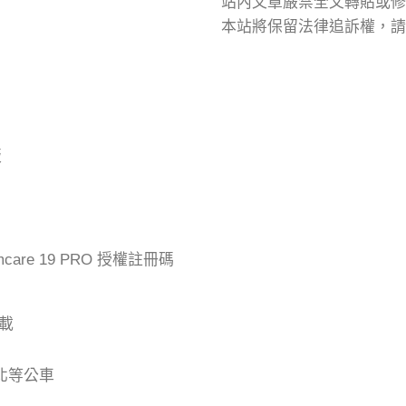
站內文章嚴禁全文轉貼或修
本站將保留法律追訴權，請
版
mcare 19 PRO 授權註冊碼
下載
台北等公車