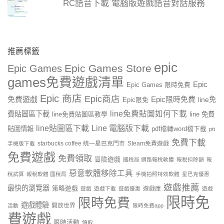
RC語音下載 電腦版遊戲語音對話服務
推薦標籤
epic
Epic Games Store
Epic Games
games免費遊戲清單
Epic
Epic Games 限時免費
Epic 商店
Epic商店
免費遊戲
Epic限時免費
line免
Epic限免
line免費貼圖如何下載
費貼圖區下載
line 免費
line免費貼圖區教學
line貼圖區下載
Line 電腦版下載
貼圖情報
pdf檔轉word檔下載
ptt
免費下載
starbucks coffee 統一星巴克門市
Steam免費遊戲
手機版下載
免費遊戲
免費領取
冒險遊戲
國稅局 網路報稅軟體
報稅扣除額
報
惡意軟體移除工具
稅試算
報稅軟體 國稅局
手機拍照特效軟體
星巴克優惠
遊戲推薦
最快的瀏覽器
策略遊戲
遊戲庫
遊戲
遊戲下載
遊戲優惠
遊戲
限時免
限時免費
遊戲體驗
開放世界
活動
限時免費app
費遊戲
限時活動
領取