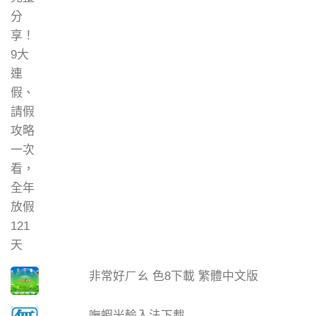
非常好ㄏㄠ 色8下載 繁體中文版
嘸蝦米輸入法下載