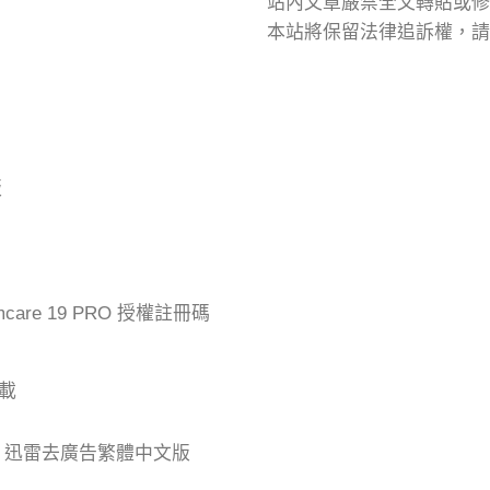
站內文章嚴禁全文轉貼或修
本站將保留法律追訴權，請
版
mcare 19 PRO 授權註冊碼
下載
der 迅雷去廣告繁體中文版