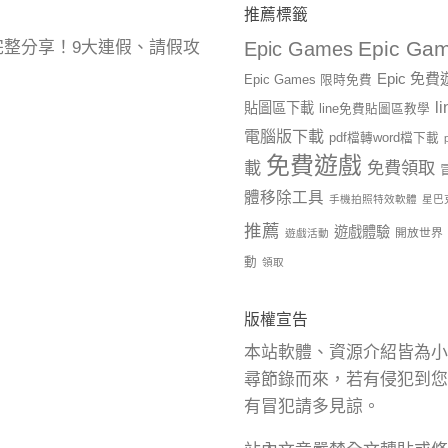
推薦標籤
Epic Gam
曆完整分享！9大連假、請假攻
Epic Games
Epic 免
Epic Games 限時免費
l
貼圖區下載
line免費貼圖區教學
電腦版下載
pdf檔轉word檔下載
免費遊戲
載
免費領取
體移除工具
手機拍照特效軟體
星巴
推薦
遊戲體驗
開放世界
遊戲活動
動
領取
版權宣告
本站軟體、資源介紹皆為小
尋節錄而來，若有侵犯到您
有冒犯請多見諒。