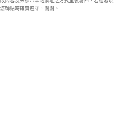
改內容及未標示本站網址之方式重製發佈，若經發現
您轉貼時確實遵守，謝謝。