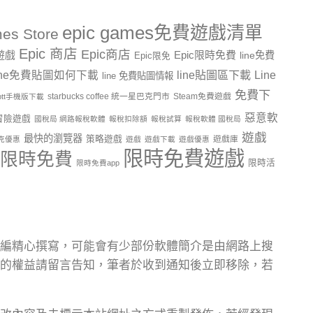
epic games免費遊戲清單
es Store
Epic 商店
Epic商店
費遊戲
Epic限時免費
line免費
Epic限免
line貼圖區下載
Line
ine免費貼圖如何下載
line 免費貼圖情報
免費下
starbucks coffee 統一星巴克門市
Steam免費遊戲
ptt手機版下載
惡意軟
冒險遊戲
國稅局 網路報稅軟體
報稅扣除額
報稅試算
報稅軟體 國稅局
遊戲
最快的瀏覽器
策略遊戲
遊戲庫
克優惠
遊戲
遊戲下載
遊戲優惠
限時免費遊戲
限時免費
限時活
限時免費app
編精心撰寫，可能會有少部份軟體簡介是由網路上搜
的權益請留言告知，筆者於收到通知後立即移除，若