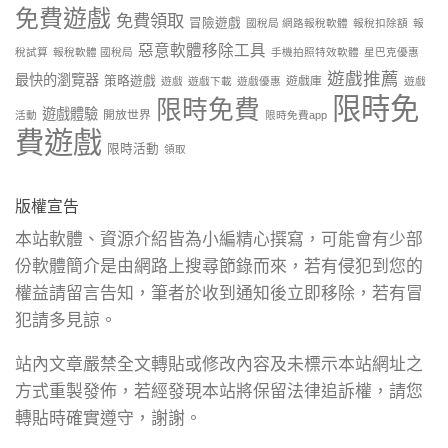
免費遊戲
免費領取
冒險遊戲
國稅局 網路報稅軟體
報稅扣除額
報
惡意軟體移除工具
稅試算
報稅軟體 國稅局
手機拍照特效軟體
星巴克優惠
遊戲推薦
最快的瀏覽器
策略遊戲
遊戲庫
遊戲
遊戲下載
遊戲優惠
遊戲
限時免
限時免費
遊戲體驗
開放世界
活動
限時免費app
費遊戲
限時活動
領取
版權宣告
本站軟體、資源介紹皆為小編精心撰寫，可能會有少部
份軟體簡介是由網路上搜尋節錄而來，若有侵犯到您的
權益請留言告知，筆者於收到通知後立即移除，若有冒
犯請多見諒。
站內文章嚴禁全文轉貼或修改內容及未標示本站網址之
方式重製發佈，若經發現本站將保留法律追訴權，請您
轉貼時確實遵守，謝謝。