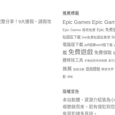
推薦標籤
Epic Gam
曆完整分享！9大連假、請假攻
Epic Games
Epic 免
Epic Games 限時免費
l
貼圖區下載
line免費貼圖區教學
電腦版下載
pdf檔轉word檔下載
免費遊戲
載
免費領取
體移除工具
手機拍照特效軟體
星巴
推薦
遊戲體驗
開放世界
遊戲活動
動
領取
版權宣告
本站軟體、資源介紹皆為小
尋節錄而來，若有侵犯到您
有冒犯請多見諒。