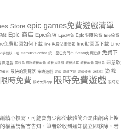
epic games免費遊戲清單
es Store
Epic 商店
Epic商店
費遊戲
Epic限時免費
line免費
Epic限免
line貼圖區下載
Line
ine免費貼圖如何下載
line 免費貼圖情報
免費下
starbucks coffee 統一星巴克門市
Steam免費遊戲
ptt手機版下載
惡意軟
冒險遊戲
國稅局 網路報稅軟體
報稅扣除額
報稅試算
報稅軟體 國稅局
遊戲
最快的瀏覽器
策略遊戲
遊戲庫
克優惠
遊戲
遊戲下載
遊戲優惠
限時免費遊戲
限時免費
限時活
限時免費app
編精心撰寫，可能會有少部份軟體簡介是由網路上搜
的權益請留言告知，筆者於收到通知後立即移除，若