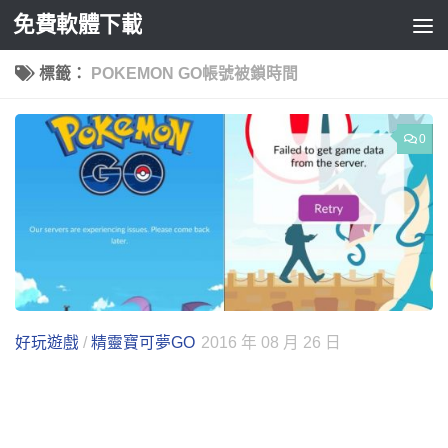
免費軟體下載
Skip to content
標籤：
POKEMON GO帳號被鎖時間
0
好玩遊戲
/
精靈寶可夢GO
2016 年 08 月 26 日