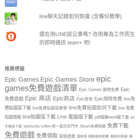
line聊天記錄如何恢復 (含備份教學)
還在用LINE談公事嗎? 改用專為工作而生
的即時通訊 team+ 吧!
推薦標籤
epic
Epic Games Store
Epic Games
games免費遊戲清單
Epic
Epic Games 限時免費
Epic 商店
Epic商店
免費遊戲
Epic限時免費
line免
Epic限免
line免費貼圖如何下載
費貼圖區下載
line 免費
line免費貼圖區教學
line貼圖區下載
Line 電腦版下載
貼圖情報
pdf檔轉word檔下載
ptt
免費下載
starbucks coffee 統一星巴克門市
Steam免費遊戲
手機版下載
免費遊戲
免費領取
冒險遊戲
國稅局 網路報稅軟體
報稅扣除額
報