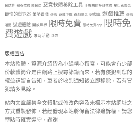
惡意軟體移除工具
稅試算
報稅軟體 國稅局
手機拍照特效軟體
星巴克優惠
遊戲推薦
最快的瀏覽器
策略遊戲
遊戲庫
遊戲
遊戲下載
遊戲優惠
遊戲
限時免
限時免費
遊戲體驗
開放世界
活動
限時免費app
費遊戲
限時活動
領取
版權宣告
本站軟體、資源介紹皆為小編精心撰寫，可能會有少部
份軟體簡介是由網路上搜尋節錄而來，若有侵犯到您的
權益請留言告知，筆者於收到通知後立即移除，若有冒
犯請多見諒。
站內文章嚴禁全文轉貼或修改內容及未標示本站網址之
方式重製發佈，若經發現本站將保留法律追訴權，請您
轉貼時確實遵守，謝謝。