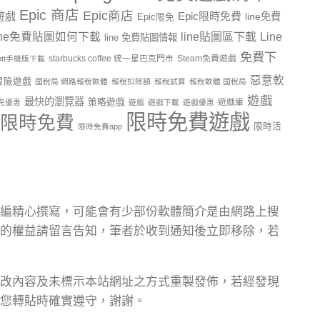
Epic 商店
Epic商店
費遊戲
Epic限時免費
line免費
Epic限免
line貼圖區下載
Line
ine免費貼圖如何下載
line 免費貼圖情報
免費下
starbucks coffee 統一星巴克門市
Steam免費遊戲
ptt手機版下載
惡意軟
冒險遊戲
國稅局 網路報稅軟體
報稅扣除額
報稅試算
報稅軟體 國稅局
遊戲
最快的瀏覽器
策略遊戲
遊戲庫
克優惠
遊戲
遊戲下載
遊戲優惠
限時免費遊戲
限時免費
限時活
限時免費app
編精心撰寫，可能會有少部份軟體簡介是由網路上搜
的權益請留言告知，筆者於收到通知後立即移除，若
改內容及未標示本站網址之方式重製發佈，若經發現
您轉貼時確實遵守，謝謝。