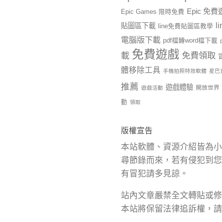
Epic 免
Epic Games 限時免費
l
貼圖區下載
line免費貼圖區教學
電腦版下載
pdf檔轉word檔下載
免費遊戲
載
免費領取
體移除工具
手機拍照特效軟體
星巴
推薦
遊戲體驗
開放世界
遊戲活動
動
領取
版權宣告
本站軟體、資源介紹皆為小
尋節錄而來，若有侵犯到您
有冒犯請多見諒。
站內文章嚴禁全文轉貼或修
本站將保留法律追訴權，請