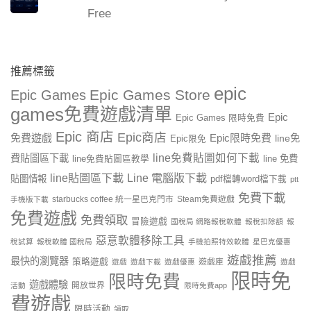
Free
推薦標籤
epic
Epic Games Store
Epic Games
games免費遊戲清單
Epic
Epic Games 限時免費
Epic 商店
Epic商店
免費遊戲
Epic限時免費
line免
Epic限免
line免費貼圖如何下載
費貼圖區下載
line 免費
line免費貼圖區教學
line貼圖區下載
Line 電腦版下載
貼圖情報
pdf檔轉word檔下載
ptt
免費下載
starbucks coffee 統一星巴克門市
Steam免費遊戲
手機版下載
免費遊戲
免費領取
冒險遊戲
國稅局 網路報稅軟體
報稅扣除額
報
惡意軟體移除工具
稅試算
報稅軟體 國稅局
手機拍照特效軟體
星巴克優惠
遊戲推薦
最快的瀏覽器
策略遊戲
遊戲庫
遊戲
遊戲下載
遊戲優惠
遊戲
限時免
限時免費
遊戲體驗
開放世界
活動
限時免費app
費遊戲
限時活動
領取