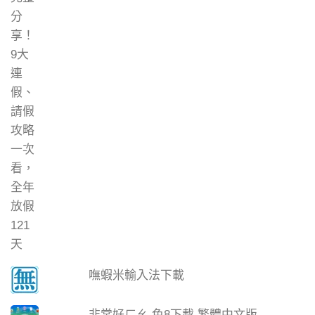
嘸蝦米輸入法下載
非常好ㄏㄠ 色8下載 繁體中文版