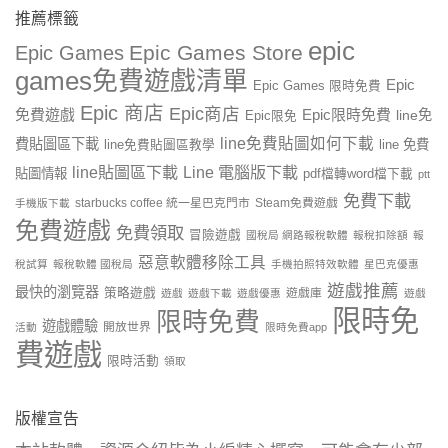
推薦標籤
epic
Epic Games Store
Epic Games
games免費遊戲清單
Epic
Epic Games 限時免費
Epic 商店
Epic商店
免費遊戲
Epic限時免費
line免
Epic限免
line免費貼圖如何下載
費貼圖區下載
line 免費
line免費貼圖區教學
line貼圖區下載
Line 電腦版下載
貼圖情報
pdf檔轉word檔下載
ptt
免費下載
starbucks coffee 統一星巴克門市
Steam免費遊戲
手機版下載
免費遊戲
免費領取
冒險遊戲
國稅局 網路報稅軟體
報稅扣除額
報
惡意軟體移除工具
稅試算
報稅軟體 國稅局
手機拍照特效軟體
星巴克優惠
遊戲推薦
最快的瀏覽器
策略遊戲
遊戲庫
遊戲
遊戲下載
遊戲優惠
遊戲
限時免
限時免費
遊戲體驗
開放世界
活動
限時免費app
費遊戲
限時活動
領取
版權宣告