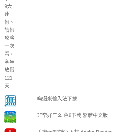
嘸蝦米輸入法下載
非常好ㄏㄠ 色8下載 繁體中文版