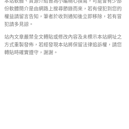
本站軟體、資源介紹皆為小編精心撰寫，可能會有少部
份軟體簡介是由網路上搜尋節錄而來，若有侵犯到您的
權益請留言告知，筆者於收到通知後立即移除，若有冒
犯請多見諒。
站內文章嚴禁全文轉貼或修改內容及未標示本站網址之
方式重製發佈，若經發現本站將保留法律追訴權，請您
轉貼時確實遵守，謝謝。