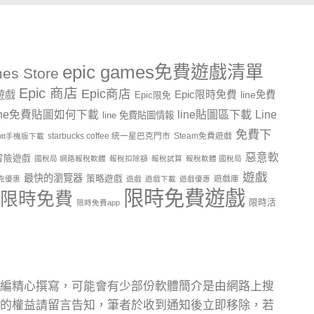
epic games免費遊戲清單
es Store
Epic 商店
Epic商店
費遊戲
Epic限時免費
line免費
Epic限免
line貼圖區下載
Line
ine免費貼圖如何下載
line 免費貼圖情報
免費下
starbucks coffee 統一星巴克門市
Steam免費遊戲
ptt手機版下載
惡意軟
冒險遊戲
國稅局 網路報稅軟體
報稅扣除額
報稅試算
報稅軟體 國稅局
遊戲
最快的瀏覽器
策略遊戲
遊戲庫
克優惠
遊戲
遊戲下載
遊戲優惠
限時免費遊戲
限時免費
限時活
限時免費app
編精心撰寫，可能會有少部份軟體簡介是由網路上搜
的權益請留言告知，筆者於收到通知後立即移除，若