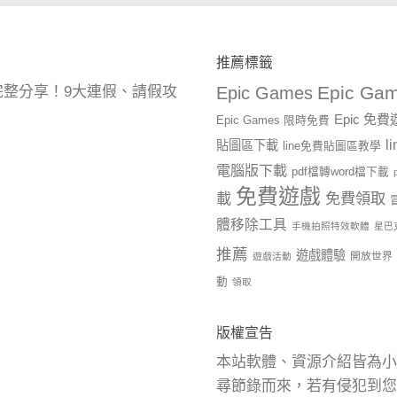
推薦標籤
Epic Gam
曆完整分享！9大連假、請假攻
Epic Games
Epic 免
Epic Games 限時免費
l
貼圖區下載
line免費貼圖區教學
電腦版下載
pdf檔轉word檔下載
免費遊戲
載
免費領取
體移除工具
手機拍照特效軟體
星巴
推薦
遊戲體驗
開放世界
遊戲活動
動
領取
版權宣告
本站軟體、資源介紹皆為小
尋節錄而來，若有侵犯到您