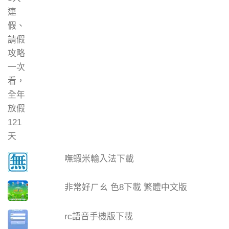
嘸蝦米輸入法下載
非常好ㄏㄠ 色8下載 繁體中文版
rc語音手機版下載