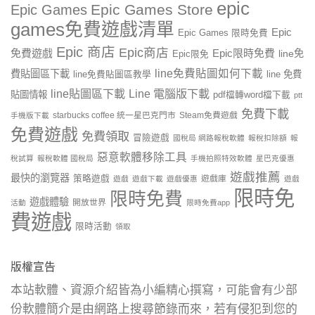
epic
Epic Games Store
Epic Games
games免費遊戲清單
Epic
Epic Games 限時免費
Epic 商店
Epic商店
免費遊戲
Epic限時免費
line免
Epic限免
line免費貼圖如何下載
費貼圖區下載
line 免費
line免費貼圖區教學
line貼圖區下載
Line 電腦版下載
貼圖情報
pdf檔轉word檔下載
ptt
免費下載
starbucks coffee 統一星巴克門市
Steam免費遊戲
手機版下載
免費遊戲
免費領取
冒險遊戲
國稅局 網路報稅軟體
報稅扣除額
報
惡意軟體移除工具
稅試算
報稅軟體 國稅局
手機拍照特效軟體
星巴克優惠
遊戲推薦
最快的瀏覽器
策略遊戲
遊戲庫
遊戲
遊戲下載
遊戲優惠
遊戲
限時免
限時免費
遊戲體驗
開放世界
活動
限時免費app
費遊戲
限時活動
領取
版權宣告
本站軟體、資源介紹皆為小編精心撰寫，可能會有少部
份軟體簡介是由網路上搜尋節錄而來，若有侵犯到您的