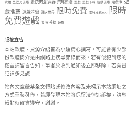
遊
最快的瀏覽器
策略遊戲
遊戲庫
軟體
星巴克優惠
遊戲
遊戲下載
遊戲優惠
限時
限時免費
戲推薦
遊戲體驗
開放世界
限時免費app
免費遊戲
限時活動
領取
版權宣告
本站軟體、資源介紹皆為小編精心撰寫，可能會有少部
份軟體簡介是由網路上搜尋節錄而來，若有侵犯到您的
權益請留言告知，筆者於收到通知後立即移除，若有冒
犯請多見諒。
站內文章嚴禁全文轉貼或修改內容及未標示本站網址之
方式重製發佈，若經發現本站將保留法律追訴權，請您
轉貼時確實遵守，謝謝。