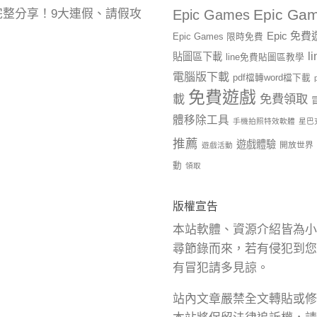
Epic Gam
曆完整分享！9大連假、請假攻
Epic Games
Epic 免
Epic Games 限時免費
l
貼圖區下載
line免費貼圖區教學
電腦版下載
pdf檔轉word檔下載
免費遊戲
載
免費領取
體移除工具
手機拍照特效軟體
星巴
推薦
遊戲體驗
開放世界
遊戲活動
動
領取
版權宣告
本站軟體、資源介紹皆為小
尋節錄而來，若有侵犯到您
有冒犯請多見諒。
站內文章嚴禁全文轉貼或修