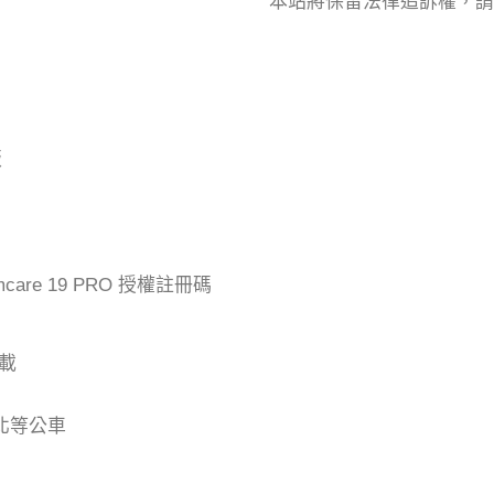
本站將保留法律追訴權，請
版
mcare 19 PRO 授權註冊碼
下載
台北等公車