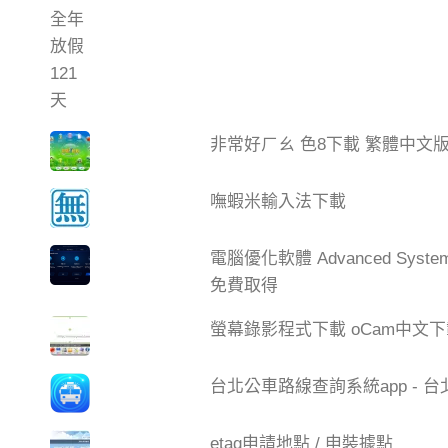
非常好ㄏㄠ 色8下載 繁體中文
嘸蝦米輸入法下載
電腦優化軟體 Advanced Syste
免費取得
螢幕錄影程式下載 oCam中文
台北公車路線查詢系統app - 
etag申請地點 / 申裝據點