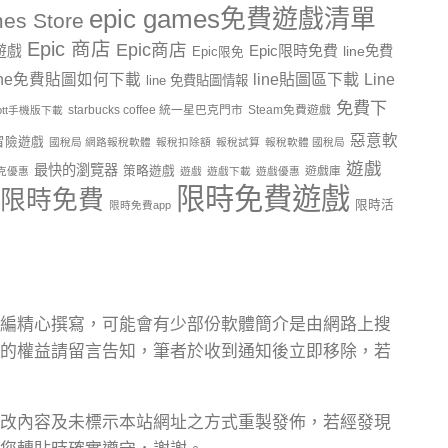
epic games免費遊戲清單
es Store
Epic 商店
Epic商店
費遊戲
Epic限時免費
line免費
Epic限免
line貼圖區下載
Line
ine免費貼圖如何下載
line 免費貼圖情報
免費下
starbucks coffee 統一星巴克門市
Steam免費遊戲
ptt手機版下載
惡意軟
冒險遊戲
國稅局 網路報稅軟體
報稅扣除額
報稅試算
報稅軟體 國稅局
遊戲
最快的瀏覽器
策略遊戲
遊戲庫
克優惠
遊戲
遊戲下載
遊戲優惠
限時免費遊戲
限時免費
限時活
限時免費app
編精心撰寫，可能會有少部份軟體簡介是由網路上搜
的權益請留言告知，筆者於收到通知後立即移除，若
改內容及未標示本站網址之方式重製發佈，若經發現