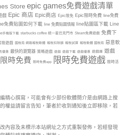
epic games免費遊戲清單
es Store
Epic 商店
Epic商店
費遊戲
Epic限時免費
line免費
Epic限免
line貼圖區下載
Line
ine免費貼圖如何下載
line 免費貼圖情報
免費下
starbucks coffee 統一星巴克門市
Steam免費遊戲
ptt手機版下載
惡意軟
冒險遊戲
國稅局 網路報稅軟體
報稅扣除額
報稅試算
報稅軟體 國稅局
遊戲
最快的瀏覽器
策略遊戲
遊戲庫
克優惠
遊戲
遊戲下載
遊戲優惠
限時免費遊戲
限時免費
限時活
限時免費app
編精心撰寫，可能會有少部份軟體簡介是由網路上搜
的權益請留言告知，筆者於收到通知後立即移除，若
改內容及未標示本站網址之方式重製發佈，若經發現