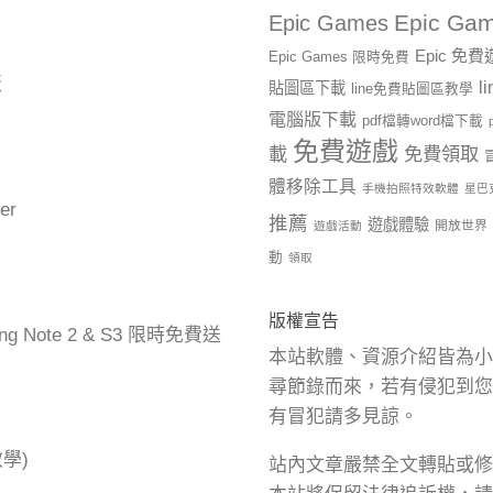
Epic Gam
Epic Games
Epic 免
Epic Games 限時免費
版
l
貼圖區下載
line免費貼圖區教學
電腦版下載
pdf檔轉word檔下載
免費遊戲
載
免費領取
體移除工具
手機拍照特效軟體
星巴
er
推薦
遊戲體驗
開放世界
遊戲活動
動
領取
版權宣告
ng Note 2 & S3 限時免費送
本站軟體、資源介紹皆為小
尋節錄而來，若有侵犯到您
有冒犯請多見諒。
學)
站內文章嚴禁全文轉貼或修