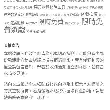
免費領取
冒險遊戲
國稅局 網路報稅軟體
報稅扣除額
報
惡意軟體移除工具
稅試算
報稅軟體 國稅局
手機拍照特效軟體
星巴克優惠
遊戲推薦
最快的瀏覽器
策略遊戲
遊戲庫
遊戲
遊戲下載
遊戲優惠
遊戲
限時免
限時免費
遊戲體驗
開放世界
活動
限時免費app
費遊戲
限時活動
領取
版權宣告
本站軟體、資源介紹皆為小編精心撰寫，可能會有少部
份軟體簡介是由網路上搜尋節錄而來，若有侵犯到您的
權益請留言告知，筆者於收到通知後立即移除，若有冒
犯請多見諒。
站內文章嚴禁全文轉貼或修改內容及未標示本站網址之
方式重製發佈，若經發現本站將保留法律追訴權，請您
轉貼時確實遵守，謝謝。