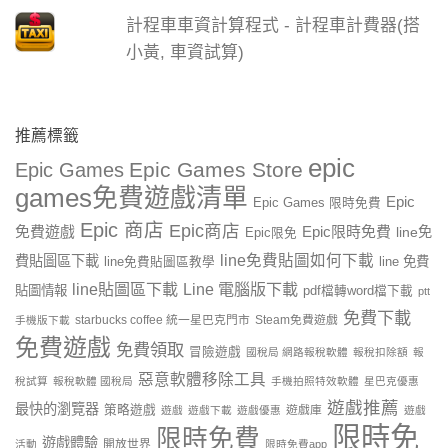
計程車車資計算程式 - 計程車計費器(搭
小黃, 車資試算)
推薦標籤
epic
Epic Games Store
Epic Games
games免費遊戲清單
Epic
Epic Games 限時免費
Epic 商店
Epic商店
免費遊戲
Epic限時免費
line免
Epic限免
line免費貼圖如何下載
費貼圖區下載
line 免費
line免費貼圖區教學
line貼圖區下載
Line 電腦版下載
貼圖情報
pdf檔轉word檔下載
ptt
免費下載
starbucks coffee 統一星巴克門市
Steam免費遊戲
手機版下載
免費遊戲
免費領取
冒險遊戲
國稅局 網路報稅軟體
報稅扣除額
報
惡意軟體移除工具
稅試算
報稅軟體 國稅局
手機拍照特效軟體
星巴克優惠
遊戲推薦
最快的瀏覽器
策略遊戲
遊戲庫
遊戲
遊戲下載
遊戲優惠
遊戲
限時免
限時免費
遊戲體驗
開放世界
活動
限時免費app