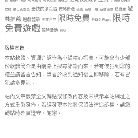
體
報稅扣除額
報稅試算
報稅軟體 國稅局
手機拍照特效
遊
最快的瀏覽器
策略遊戲
遊戲庫
軟體
星巴克優惠
遊戲
遊戲下載
遊戲優惠
限時
限時免費
戲推薦
遊戲體驗
開放世界
限時免費app
免費遊戲
限時活動
領取
版權宣告
本站軟體、資源介紹皆為小編精心撰寫，可能會有少部
份軟體簡介是由網路上搜尋節錄而來，若有侵犯到您的
權益請留言告知，筆者於收到通知後立即移除，若有冒
犯請多見諒。
站內文章嚴禁全文轉貼或修改內容及未標示本站網址之
方式重製發佈，若經發現本站將保留法律追訴權，請您
轉貼時確實遵守，謝謝。