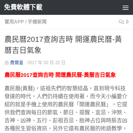
免費軟體下載
Skip to content
實用APP
/
手機新聞
0
農民曆2017查詢吉時 開運農民曆-黃
曆吉日氣象
由
費爾曼
·
2017 年 02 月 22 日
農民曆2017查詢吉時 開運農民曆-黃曆吉日氣象
農民曆(黃曆)，這祖先們的智慧結晶，直到現今科技
發達的時代，人們仍持續在使用著，而今天小編要介
紹的就是手機上使用的農民曆「開運農民曆」，它提
供我們查詢每日的節氣、節日、提醒、宜忌、沖煞、
吉神、凶神、五行、彭祖百忌、胎神占位與時辰吉凶
各種民生習俗資訊，另外它還有農民曆的術語教學，