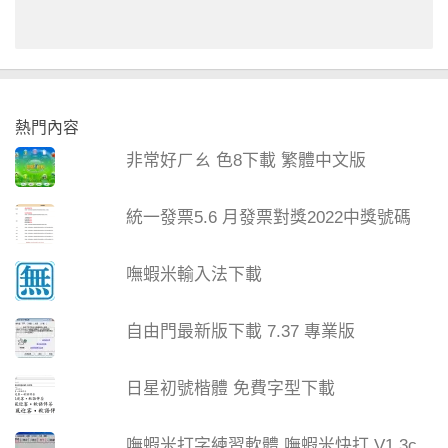
熱門內容
非常好ㄏㄠ 色8下載 繁體中文版
統一發票5.6 月發票對獎2022中獎號碼
嘸蝦米輸入法下載
自由門最新版下載 7.37 專業版
日星初號楷體 免費字型下載
嘸蝦米打字練習軟體 嘸蝦米快打 V1.3c