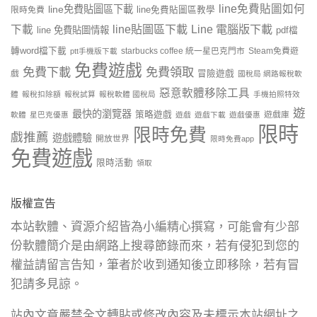
line免費貼圖如何
line免費貼圖區下載
限時免費
line免費貼圖區教學
line貼圖區下載
Line 電腦版下載
下載
line 免費貼圖情報
pdf檔
轉word檔下載
starbucks coffee 統一星巴克門市
Steam免費遊
ptt手機版下載
免費遊戲
免費下載
免費領取
戲
冒險遊戲
國稅局 網路報稅軟
惡意軟體移除工具
體
報稅扣除額
報稅試算
報稅軟體 國稅局
手機拍照特效
遊
最快的瀏覽器
策略遊戲
遊戲庫
軟體
星巴克優惠
遊戲
遊戲下載
遊戲優惠
限時
限時免費
戲推薦
遊戲體驗
開放世界
限時免費app
免費遊戲
限時活動
領取
版權宣告
本站軟體、資源介紹皆為小編精心撰寫，可能會有少部
份軟體簡介是由網路上搜尋節錄而來，若有侵犯到您的
權益請留言告知，筆者於收到通知後立即移除，若有冒
犯請多見諒。
站內文章嚴禁全文轉貼或修改內容及未標示本站網址之