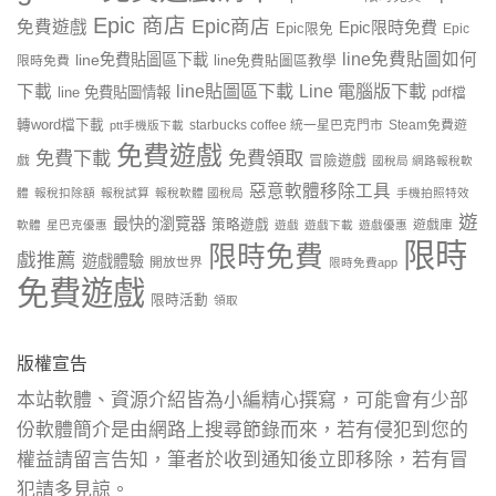
Epic 商店
Epic商店
免費遊戲
Epic限時免費
Epic限免
Epic
line免費貼圖如何
line免費貼圖區下載
限時免費
line免費貼圖區教學
line貼圖區下載
Line 電腦版下載
下載
line 免費貼圖情報
pdf檔
轉word檔下載
starbucks coffee 統一星巴克門市
Steam免費遊
ptt手機版下載
免費遊戲
免費下載
免費領取
戲
冒險遊戲
國稅局 網路報稅軟
惡意軟體移除工具
體
報稅扣除額
報稅試算
報稅軟體 國稅局
手機拍照特效
遊
最快的瀏覽器
策略遊戲
遊戲庫
軟體
星巴克優惠
遊戲
遊戲下載
遊戲優惠
限時
限時免費
戲推薦
遊戲體驗
開放世界
限時免費app
免費遊戲
限時活動
領取
版權宣告
本站軟體、資源介紹皆為小編精心撰寫，可能會有少部
份軟體簡介是由網路上搜尋節錄而來，若有侵犯到您的
權益請留言告知，筆者於收到通知後立即移除，若有冒
犯請多見諒。