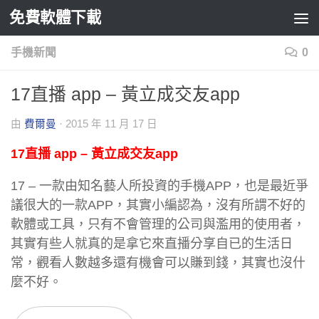
免費軟體下載
Skip to content
手機新聞
0
17直播 app – 黃立成交友app
由
費爾曼
·
2015 年 11 月 17 日
17直播 app – 黃立成交友app
17 – 一款由知名藝人所投資的手機APP，也是最近爭
議很大的一款APP，其實小編認為，沒有所謂不好的
軟體或工具，只有不會管理的公司與濫用的使用者，
其實有些人就真的是拿它來直播分享自已的生活日
常，觀看人數越多還有機會可以賺到錢，其實也沒什
麼不好。