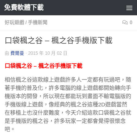
免費軟體下載
Skip to content
好玩遊戲
/
手機新聞
0
口袋楓之谷 – 楓之谷手機版下載
由
費爾曼
·
2015 年 10 月 02 日
口袋楓之谷 – 楓之谷手機版下載
相信楓之谷這款線上遊戲許多人一定都有玩過吧，隨
著手機的普及化，許多電腦的線上遊戲都開始轉向手
機版本的開發，所以現在都能玩到畫面不輸電腦版的
手機版線上遊戲，像經典的楓之谷這種2D遊戲當然
在移植上也沒什麼難度，今天介紹這款口袋楓之谷就
是手機版的楓之谷，許多玩家一定都會覺得很懷念
吧。