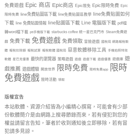
Epic 商店
Epic商店
免費遊戲
Epic限時免費
Epic限免
Epic
line免費貼圖如何
line免費貼圖區下載
限時免費
line免費貼圖區教學
line貼圖區下載
Line 電腦版下載
下載
line 免費貼圖情報
pdf檔
轉word檔下載
starbucks coffee 統一星巴克門市
Steam免費遊
ptt手機版下載
免費遊戲
免費下載
免費領取
戲
冒險遊戲
國稅局 網路報稅軟
惡意軟體移除工具
體
報稅扣除額
報稅試算
報稅軟體 國稅局
手機拍照特效
遊
最快的瀏覽器
策略遊戲
遊戲庫
軟體
星巴克優惠
遊戲
遊戲下載
遊戲優惠
限時
限時免費
戲推薦
遊戲體驗
開放世界
限時免費app
免費遊戲
限時活動
領取
版權宣告
本站軟體、資源介紹皆為小編精心撰寫，可能會有少部
份軟體簡介是由網路上搜尋節錄而來，若有侵犯到您的
權益請留言告知，筆者於收到通知後立即移除，若有冒
犯請多見諒。