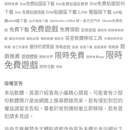
line免費貼圖如何
line免費貼圖區下載
限時免費
line免費貼圖區教學
line貼圖區下載
Line 電腦版下載
下載
line 免費貼圖情報
pdf檔
轉word檔下載
starbucks coffee 統一星巴克門市
Steam免費遊
ptt手機版下載
免費遊戲
免費下載
免費領取
戲
冒險遊戲
國稅局 網路報稅軟
惡意軟體移除工具
體
報稅扣除額
報稅試算
報稅軟體 國稅局
手機拍照特效
遊
最快的瀏覽器
策略遊戲
遊戲庫
軟體
星巴克優惠
遊戲
遊戲下載
遊戲優惠
限時
限時免費
戲推薦
遊戲體驗
開放世界
限時免費app
免費遊戲
限時活動
領取
版權宣告
本站軟體、資源介紹皆為小編精心撰寫，可能會有少部
份軟體簡介是由網路上搜尋節錄而來，若有侵犯到您的
權益請留言告知，筆者於收到通知後立即移除，若有冒
犯請多見諒。
站內文章嚴禁全文轉貼或修改內容及未標示本站網址之