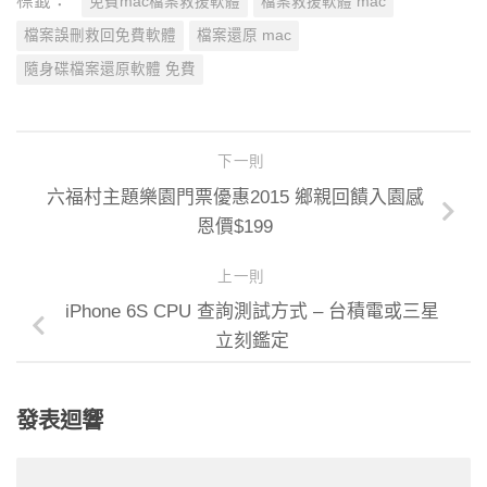
標籤：
免費mac檔案救援軟體
檔案救援軟體 mac
檔案誤刪救回免費軟體
檔案還原 mac
隨身碟檔案還原軟體 免費
下一則
六福村主題樂園門票優惠2015 鄉親回饋入園感
恩價$199
上一則
iPhone 6S CPU 查詢測試方式 – 台積電或三星
立刻鑑定
發表迴響