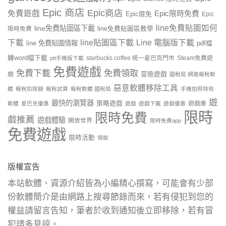
Epic 商店
Epic商店
免費遊戲
Epic限時免費
Epic限免
Epic
line免費貼圖如何
line免費貼圖區下載
限時免費
line免費貼圖區教學
line貼圖區下載
Line 電腦版下載
下載
line 免費貼圖情報
pdf檔
轉word檔下載
starbucks coffee 統一星巴克門市
Steam免費遊
ptt手機版下載
免費遊戲
免費下載
免費領取
戲
冒險遊戲
國稅局 網路報稅軟
惡意軟體移除工具
體
報稅扣除額
報稅試算
報稅軟體 國稅局
手機拍照特效
遊
最快的瀏覽器
策略遊戲
遊戲庫
軟體
星巴克優惠
遊戲
遊戲下載
遊戲優惠
限時
限時免費
戲推薦
遊戲體驗
開放世界
限時免費app
免費遊戲
限時活動
領取
版權宣告
本站軟體、資源介紹皆為小編精心撰寫，可能會有少部
份軟體簡介是由網路上搜尋節錄而來，若有侵犯到您的
權益請留言告知，筆者於收到通知後立即移除，若有冒
犯請多見諒。