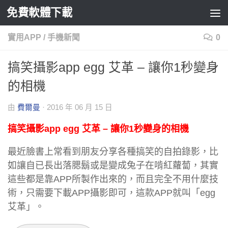
免費軟體下載
Skip to content
實用APP
/
手機新聞
0
搞笑攝影app egg 艾革 – 讓你1秒變身
的相機
由
費爾曼
·
2016 年 06 月 15 日
搞笑攝影app egg 艾革 – 讓你1秒變身的相機
最近臉書上常看到朋友分享各種搞笑的自拍錄影，比
如讓自已長出落腮鬍或是變成兔子在啃紅蘿蔔，其實
這些都是靠APP所製作出來的，而且完全不用什麼技
術，只需要下載APP攝影即可，這款APP就叫「egg
艾革」。