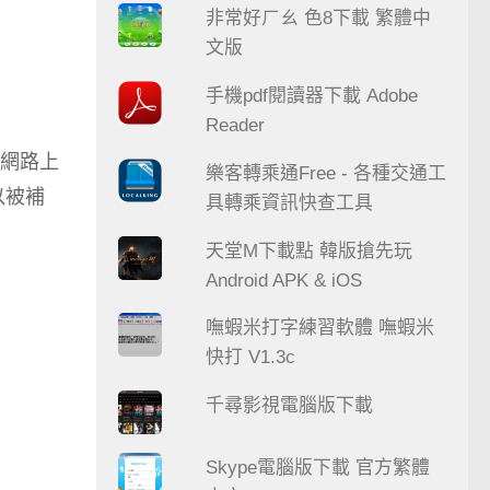
非常好ㄏㄠ 色8下載 繁體中
文版
手機pdf閱讀器下載 Adobe
Reader
網路上
樂客轉乘通Free - 各種交通工
以被補
具轉乘資訊快查工具
天堂M下載點 韓版搶先玩
Android APK & iOS
嘸蝦米打字練習軟體 嘸蝦米
快打 V1.3c
千尋影視電腦版下載
Skype電腦版下載 官方繁體