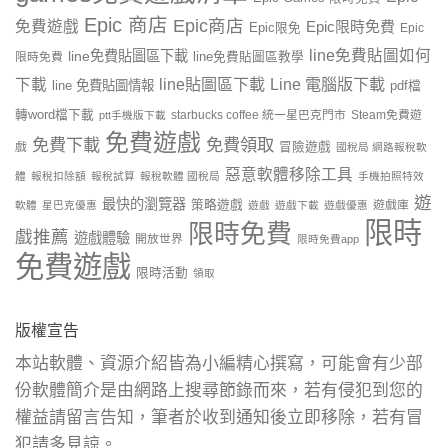
Epic 商店
Epic商店
免費遊戲
Epic限時免費
Epic限免
Epic
line免費貼圖如何
line免費貼圖區下載
限時免費
line免費貼圖區教學
line貼圖區下載
Line 電腦版下載
下載
line 免費貼圖情報
pdf檔
轉word檔下載
starbucks coffee 統一星巴克門市
Steam免費遊
ptt手機版下載
免費遊戲
免費下載
免費領取
戲
冒險遊戲
國稅局 網路報稅軟
惡意軟體移除工具
體
報稅扣除額
報稅試算
報稅軟體 國稅局
手機拍照特效
遊
最快的瀏覽器
策略遊戲
遊戲庫
軟體
星巴克優惠
遊戲
遊戲下載
遊戲優惠
限時
限時免費
戲推薦
遊戲體驗
開放世界
限時免費app
免費遊戲
限時活動
領取
版權宣告
本站軟體、資源介紹皆為小編精心撰寫，可能會有少部
份軟體簡介是由網路上搜尋節錄而來，若有侵犯到您的
權益請留言告知，筆者於收到通知後立即移除，若有冒
犯請多見諒。