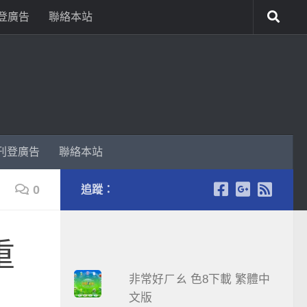
登廣告
聯絡本站
刊登廣告
聯絡本站
0
追蹤：
重
非常好ㄏㄠ 色8下載 繁體中
文版