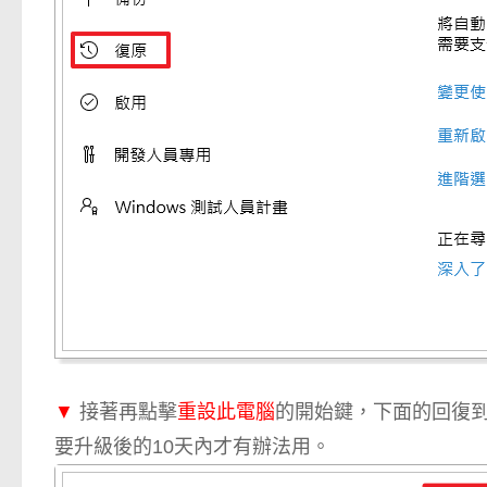
▼
接著再點擊
重設此電腦
的開始鍵，下面的回復到先
要升級後的10天內才有辦法用。