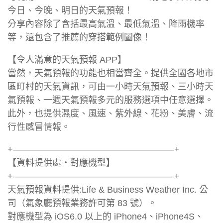
今日、今晚、明日的天氣預報！
分享內容除了含括最高氣溫、最低氣溫、降雨機率
等，還包含了推薦的穿搭範例圖像！
【令人滿意的天氣預報 APP】
當然，天氣預報的功能也相當齊全。提供全國各地市
區町村的天氣資訊，可由一小時天氣預報、三小時天
氣預報、一週天氣預報多元的服務選項中任意選擇。
此外，也提供濕度、風速、紫外線、花粉、美膚、流
行性感冒情報。
+——————————————————+
【資料提供處・對應機型】
+——————————————————+
天氣預報資料提供:Life & Business Weather Inc. 公
司（氣象廳預報業務許可第 83 號）。
對應機型為 iOS6.0 以上的 iPhone4、iPhone4S、