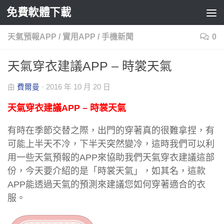
免費軟體下載
Skip to content
天氣預報APP
/
實用APP
/
手機新聞
0
天氣穿衣建議APP – 時裳天氣
由
費爾曼
·
2016 年 10 月 20 日
天氣穿衣建議APP – 時裳天氣
有時在季節交替之際，出門的穿著真的很難拿捏，有
可能上半天不冷，下半天突然變冷，這時我們可以利
用一些天氣預報的APP來協助我們天氣穿衣建議這部
份，今天要介紹的是「時裳天氣」，如其名，這款
APP能透過天氣的預測來建議您如何穿著適合的衣
服。