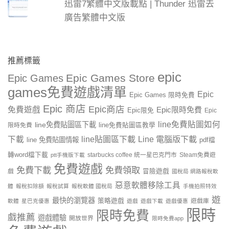
迅雷7繁體中文版載點 | Thunder 迅雷去
廣告繁體中文版
推薦標籤
epic
Epic Games Store
Epic Games
games免費遊戲清單
Epic
Epic Games 限時免費
Epic 商店
Epic商店
免費遊戲
Epic限時免費
Epic限免
Epic
line免費貼圖如何
line免費貼圖區下載
限時免費
line免費貼圖區教學
line貼圖區下載
Line 電腦版下載
下載
line 免費貼圖情報
pdf檔
轉word檔下載
starbucks coffee 統一星巴克門市
Steam免費遊
ptt手機版下載
免費遊戲
免費下載
免費領取
戲
冒險遊戲
國稅局 網路報稅軟
惡意軟體移除工具
體
報稅扣除額
報稅試算
報稅軟體 國稅局
手機拍照特效
遊
最快的瀏覽器
策略遊戲
遊戲庫
軟體
星巴克優惠
遊戲
遊戲下載
遊戲優惠
限時
限時免費
戲推薦
遊戲體驗
開放世界
限時免費app