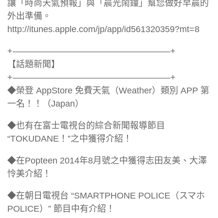
讓「時尚天氣預報」與「晨光鬧鐘」幫您做好早晨的
外出準備。
http://itunes.apple.com/jp/app/id561320359?mt=8
+——————————————————+
【話題新聞】
+——————————————————+
◆榮登 AppStore 免費天氣（Weather）類別 APP 第
一名！！（Japan）
◆也有在富士電視台的綜合新聞報導節目
“TOKUDANE！”之中獲得介紹！
◆在Popteen 2014年8月號之中獲得志田友美、大澤
怜美介紹！
◆在朝日電視台 “SMARTPHONE POLICE（スマホ
POLICE）” 節目中有介紹！