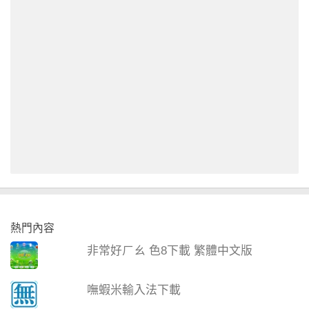
熱門內容
非常好ㄏㄠ 色8下載 繁體中文版
嘸蝦米輸入法下載